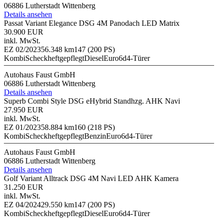
06886 Lutherstadt Wittenberg
Details ansehen
Passat Variant Elegance DSG 4M Panodach LED Matrix
30.900 EUR
inkl. MwSt.
EZ 02/2023
56.348 km
147 (200 PS)
Kombi
Scheckheftgepflegt
Diesel
Euro6d
4-Türer
Autohaus Faust GmbH
06886 Lutherstadt Wittenberg
Details ansehen
Superb Combi Style DSG eHybrid Standhzg. AHK Navi
27.950 EUR
inkl. MwSt.
EZ 01/2023
58.884 km
160 (218 PS)
Kombi
Scheckheftgepflegt
Benzin
Euro6d
4-Türer
Autohaus Faust GmbH
06886 Lutherstadt Wittenberg
Details ansehen
Golf Variant Alltrack DSG 4M Navi LED AHK Kamera
31.250 EUR
inkl. MwSt.
EZ 04/2024
29.550 km
147 (200 PS)
Kombi
Scheckheftgepflegt
Diesel
Euro6d
4-Türer