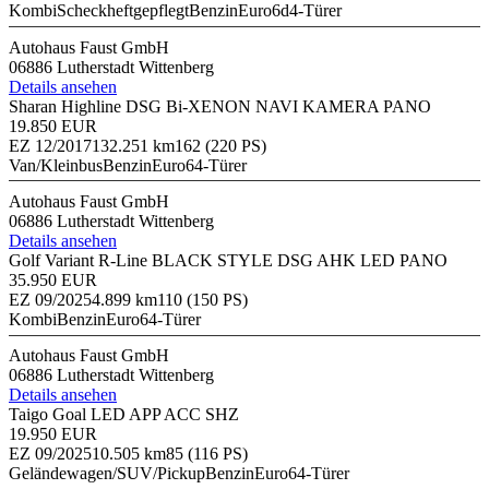
Kombi
Scheckheftgepflegt
Benzin
Euro6d
4-Türer
Autohaus Faust GmbH
06886 Lutherstadt Wittenberg
Details ansehen
Sharan Highline DSG Bi-XENON NAVI KAMERA PANO
19.850 EUR
EZ 12/2017
132.251 km
162 (220 PS)
Van/Kleinbus
Benzin
Euro6
4-Türer
Autohaus Faust GmbH
06886 Lutherstadt Wittenberg
Details ansehen
Golf Variant R-Line BLACK STYLE DSG AHK LED PANO
35.950 EUR
EZ 09/2025
4.899 km
110 (150 PS)
Kombi
Benzin
Euro6
4-Türer
Autohaus Faust GmbH
06886 Lutherstadt Wittenberg
Details ansehen
Taigo Goal LED APP ACC SHZ
19.950 EUR
EZ 09/2025
10.505 km
85 (116 PS)
Geländewagen/SUV/Pickup
Benzin
Euro6
4-Türer