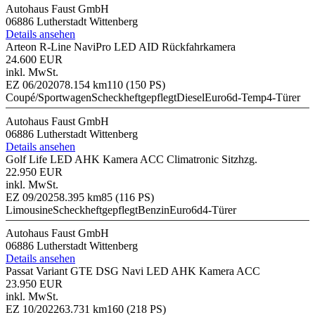
Autohaus Faust GmbH
06886 Lutherstadt Wittenberg
Details ansehen
Arteon R-Line NaviPro LED AID Rückfahrkamera
24.600 EUR
inkl. MwSt.
EZ 06/2020
78.154 km
110 (150 PS)
Coupé/Sportwagen
Scheckheftgepflegt
Diesel
Euro6d-Temp
4-Türer
Autohaus Faust GmbH
06886 Lutherstadt Wittenberg
Details ansehen
Golf Life LED AHK Kamera ACC Climatronic Sitzhzg.
22.950 EUR
inkl. MwSt.
EZ 09/2025
8.395 km
85 (116 PS)
Limousine
Scheckheftgepflegt
Benzin
Euro6d
4-Türer
Autohaus Faust GmbH
06886 Lutherstadt Wittenberg
Details ansehen
Passat Variant GTE DSG Navi LED AHK Kamera ACC
23.950 EUR
inkl. MwSt.
EZ 10/2022
63.731 km
160 (218 PS)