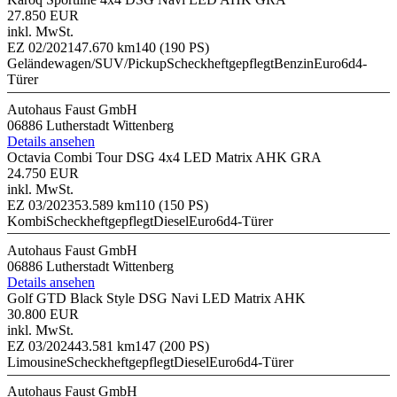
27.850 EUR
inkl. MwSt.
EZ 02/2021
47.670 km
140 (190 PS)
Geländewagen/SUV/Pickup
Scheckheftgepflegt
Benzin
Euro6d
4-
Türer
Autohaus Faust GmbH
06886 Lutherstadt Wittenberg
Details ansehen
Octavia Combi Tour DSG 4x4 LED Matrix AHK GRA
24.750 EUR
inkl. MwSt.
EZ 03/2023
53.589 km
110 (150 PS)
Kombi
Scheckheftgepflegt
Diesel
Euro6d
4-Türer
Autohaus Faust GmbH
06886 Lutherstadt Wittenberg
Details ansehen
Golf GTD Black Style DSG Navi LED Matrix AHK
30.800 EUR
inkl. MwSt.
EZ 03/2024
43.581 km
147 (200 PS)
Limousine
Scheckheftgepflegt
Diesel
Euro6d
4-Türer
Autohaus Faust GmbH