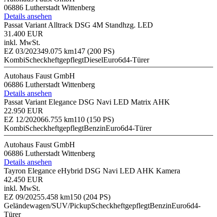
06886 Lutherstadt Wittenberg
Details ansehen
Passat Variant Alltrack DSG 4M Standhzg. LED
31.400 EUR
inkl. MwSt.
EZ 03/2023
49.075 km
147 (200 PS)
Kombi
Scheckheftgepflegt
Diesel
Euro6d
4-Türer
Autohaus Faust GmbH
06886 Lutherstadt Wittenberg
Details ansehen
Passat Variant Elegance DSG Navi LED Matrix AHK
22.950 EUR
EZ 12/2020
66.755 km
110 (150 PS)
Kombi
Scheckheftgepflegt
Benzin
Euro6d
4-Türer
Autohaus Faust GmbH
06886 Lutherstadt Wittenberg
Details ansehen
Tayron Elegance eHybrid DSG Navi LED AHK Kamera
42.450 EUR
inkl. MwSt.
EZ 09/2025
5.458 km
150 (204 PS)
Geländewagen/SUV/Pickup
Scheckheftgepflegt
Benzin
Euro6d
4-
Türer