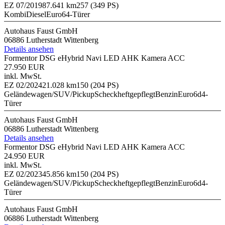
EZ 07/2019
87.641 km
257 (349 PS)
Kombi
Diesel
Euro6
4-Türer
Autohaus Faust GmbH
06886 Lutherstadt Wittenberg
Details ansehen
Formentor DSG eHybrid Navi LED AHK Kamera ACC
27.950 EUR
inkl. MwSt.
EZ 02/2024
21.028 km
150 (204 PS)
Geländewagen/SUV/Pickup
Scheckheftgepflegt
Benzin
Euro6d
4-
Türer
Autohaus Faust GmbH
06886 Lutherstadt Wittenberg
Details ansehen
Formentor DSG eHybrid Navi LED AHK Kamera ACC
24.950 EUR
inkl. MwSt.
EZ 02/2023
45.856 km
150 (204 PS)
Geländewagen/SUV/Pickup
Scheckheftgepflegt
Benzin
Euro6d
4-
Türer
Autohaus Faust GmbH
06886 Lutherstadt Wittenberg