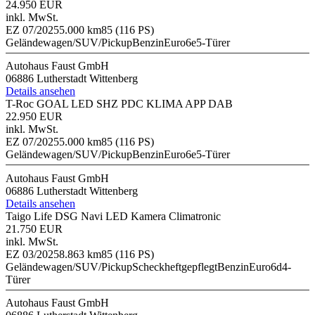
24.950 EUR
inkl. MwSt.
EZ 07/2025
5.000 km
85 (116 PS)
Geländewagen/SUV/Pickup
Benzin
Euro6e
5-Türer
Autohaus Faust GmbH
06886 Lutherstadt Wittenberg
Details ansehen
T-Roc GOAL LED SHZ PDC KLIMA APP DAB
22.950 EUR
inkl. MwSt.
EZ 07/2025
5.000 km
85 (116 PS)
Geländewagen/SUV/Pickup
Benzin
Euro6e
5-Türer
Autohaus Faust GmbH
06886 Lutherstadt Wittenberg
Details ansehen
Taigo Life DSG Navi LED Kamera Climatronic
21.750 EUR
inkl. MwSt.
EZ 03/2025
8.863 km
85 (116 PS)
Geländewagen/SUV/Pickup
Scheckheftgepflegt
Benzin
Euro6d
4-
Türer
Autohaus Faust GmbH