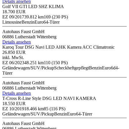
Details ansehen
Golf VII GTI LED SHZ KLIMA
18.700 EUR
EZ 09/2017
39.812 km
169 (230 PS)
Limousine
Benzin
Euro6
4-Türer
Autohaus Faust GmbH
06886 Lutherstadt Wittenberg
Details ansehen
Karoq Tour DSG Navi LED AHK Kamera ACC Climatronic
26.850 EUR
inkl. MwSt.
EZ 06/2023
48.251 km
110 (150 PS)
Geländewagen/SUV/Pickup
Scheckheftgepflegt
Benzin
Euro6d
4-
Türer
Autohaus Faust GmbH
06886 Lutherstadt Wittenberg
Details ansehen
T-Cross R-Line Style DSG LED NAVI KAMERA
18.550 EUR
EZ 10/2019
18.466 km
85 (116 PS)
Geländewagen/SUV/Pickup
Benzin
Euro6
4-Türer
Autohaus Faust GmbH
06886 Lutherstadt Wittenberg