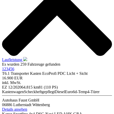
Laufleistung
Es wurden 259 Fahrzeuge gefunden
1
2
3
4
5
6
T6.1 Transporter Kasten EcoProfi PDC Licht + Sicht
16.900 EUR
inkl. MwSt.
EZ 12/2020
64.815 km
81 (110 PS)
Kastenwagen
Scheckheftgepflegt
Diesel
Euro6d-Temp
4-Türer
Autohaus Faust GmbH
06886 Lutherstadt Wittenberg
Details ansehen
Karoq Sportline 4x4 DSG Navi LED AHK GRA