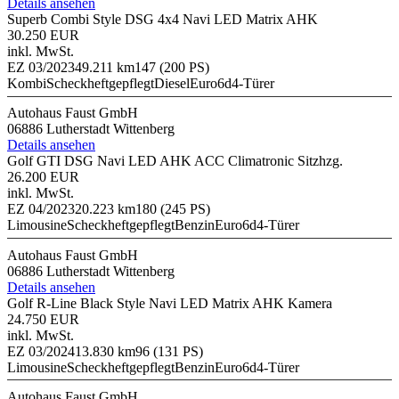
Details ansehen
Superb Combi Style DSG 4x4 Navi LED Matrix AHK
30.250 EUR
inkl. MwSt.
EZ 03/2023
49.211 km
147 (200 PS)
Kombi
Scheckheftgepflegt
Diesel
Euro6d
4-Türer
Autohaus Faust GmbH
06886 Lutherstadt Wittenberg
Details ansehen
Golf GTI DSG Navi LED AHK ACC Climatronic Sitzhzg.
26.200 EUR
inkl. MwSt.
EZ 04/2023
20.223 km
180 (245 PS)
Limousine
Scheckheftgepflegt
Benzin
Euro6d
4-Türer
Autohaus Faust GmbH
06886 Lutherstadt Wittenberg
Details ansehen
Golf R-Line Black Style Navi LED Matrix AHK Kamera
24.750 EUR
inkl. MwSt.
EZ 03/2024
13.830 km
96 (131 PS)
Limousine
Scheckheftgepflegt
Benzin
Euro6d
4-Türer
Autohaus Faust GmbH