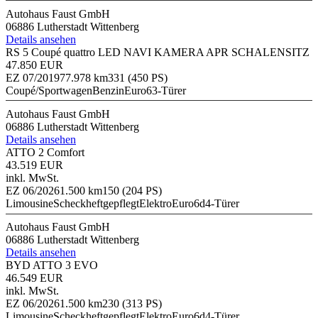
Autohaus Faust GmbH
06886 Lutherstadt Wittenberg
Details ansehen
RS 5 Coupé quattro LED NAVI KAMERA APR SCHALENSITZ
47.850 EUR
EZ 07/2019
77.978 km
331 (450 PS)
Coupé/Sportwagen
Benzin
Euro6
3-Türer
Autohaus Faust GmbH
06886 Lutherstadt Wittenberg
Details ansehen
ATTO 2 Comfort
43.519 EUR
inkl. MwSt.
EZ 06/2026
1.500 km
150 (204 PS)
Limousine
Scheckheftgepflegt
Elektro
Euro6d
4-Türer
Autohaus Faust GmbH
06886 Lutherstadt Wittenberg
Details ansehen
BYD ATTO 3 EVO
46.549 EUR
inkl. MwSt.
EZ 06/2026
1.500 km
230 (313 PS)
Limousine
Scheckheftgepflegt
Elektro
Euro6d
4-Türer