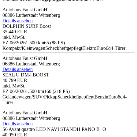
Autohaus Faust GmbH
06886 Lutherstadt Wittenberg
Details ansehen
DOLPHIN SURF Boost
35.449 EUR
inkl. MwSt.
EZ 06/2026
1.500 km
65 (88 PS)
Kompakt/Kleinwagen
Scheckheftgepflegt
Elektro
Euro6d
4-Türer
Autohaus Faust GmbH
06886 Lutherstadt Wittenberg
Details ansehen
SEAL U DM-i BOOST
40.799 EUR
inkl. MwSt.
EZ 06/2026
1.500 km
160 (218 PS)
Geländewagen/SUV/Pickup
Scheckheftgepflegt
Benzin
Euro6d
4-
Türer
Autohaus Faust GmbH
06886 Lutherstadt Wittenberg
Details ansehen
S6 Avant quattro LED NAVI STANDH PANO B+O
40.950 EUR