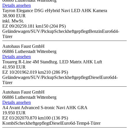
06886 Lutherstadt Wittenberg
Details ansehen
Tayron Elegance DSG eHybrid Navi LED AHK Kamera
38.900 EUR
inkl. MwSt.
EZ 09/2025
9.181 km
150 (204 PS)
Geländewagen/SUV/Pickup
Scheckheftgepflegt
Benzin
Euro6d
4-
Türer
Autohaus Faust GmbH
06886 Lutherstadt Wittenberg
Details ansehen
Touareg R-Line 4M Standhzg. LED Matrix AHK Luft
41.950 EUR
EZ 10/2019
62.019 km
210 (286 PS)
Geländewagen/SUV/Pickup
Scheckheftgepflegt
Diesel
Euro6d
4-
Türer
Autohaus Faust GmbH
06886 Lutherstadt Wittenberg
Details ansehen
A4 Avant Advanced S-tronic Navi AHK GRA
19.950 EUR
EZ 03/2020
70.870 km
100 (136 PS)
Kombi
Scheckheftgepflegt
Diesel
Euro6d-Temp
4-Türer