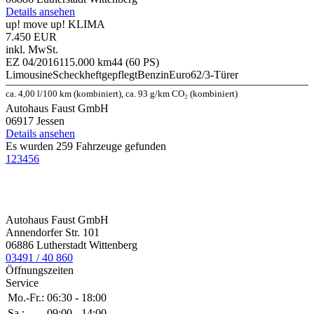
Details ansehen
up! move up! KLIMA
7.450 EUR
inkl. MwSt.
EZ 04/2016
115.000 km
44 (60 PS)
Limousine
Scheckheftgepflegt
Benzin
Euro6
2/3-Türer
ca. 4,00 l/100 km (kombiniert), ca. 93 g/km CO₂ (kombiniert)
Autohaus Faust GmbH
06917 Jessen
Details ansehen
Es wurden 259 Fahrzeuge gefunden
1
2
3
4
5
6
Autohaus Faust GmbH
Annendorfer Str. 101
06886 Lutherstadt Wittenberg
03491 / 40 860
Öffnungszeiten
Service
Mo.-Fr.:
06:30 - 18:00
Sa.:
09:00 - 14:00