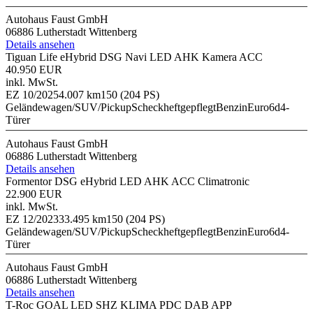
Autohaus Faust GmbH
06886 Lutherstadt Wittenberg
Details ansehen
Tiguan Life eHybrid DSG Navi LED AHK Kamera ACC
40.950 EUR
inkl. MwSt.
EZ 10/2025
4.007 km
150 (204 PS)
Geländewagen/SUV/Pickup
Scheckheftgepflegt
Benzin
Euro6d
4-
Türer
Autohaus Faust GmbH
06886 Lutherstadt Wittenberg
Details ansehen
Formentor DSG eHybrid LED AHK ACC Climatronic
22.900 EUR
inkl. MwSt.
EZ 12/2023
33.495 km
150 (204 PS)
Geländewagen/SUV/Pickup
Scheckheftgepflegt
Benzin
Euro6d
4-
Türer
Autohaus Faust GmbH
06886 Lutherstadt Wittenberg
Details ansehen
T-Roc GOAL LED SHZ KLIMA PDC DAB APP